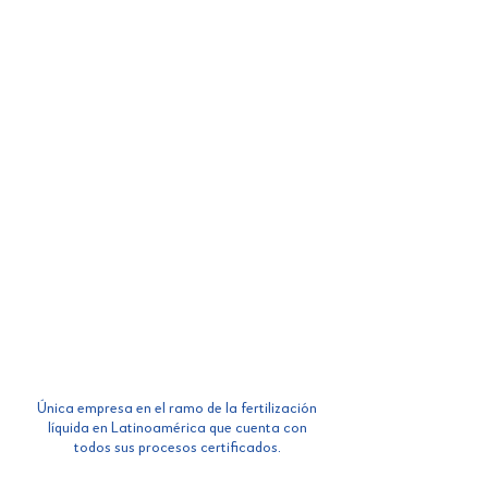
REDES
EXPERIENCIA
SOCIALES
EN CULTIVOS
INVESTIGACIÓN
SOCIEDADES
Y DESARROLLO
COMERCIALES
Única empresa en el ramo de la fertilización
líquida en Latinoamérica que cuenta con
todos sus procesos certificados.