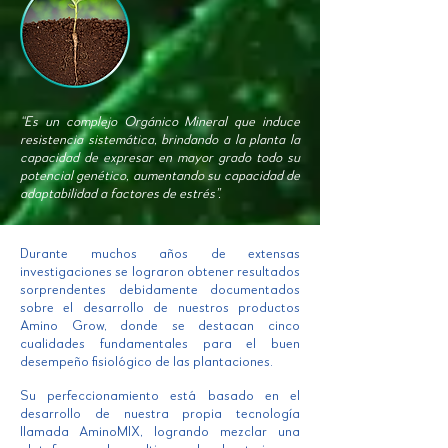
“Es un complejo Orgánico Mineral que induce
resistencia sistemática, brindando a la planta la
capacidad de expresar en mayor grado todo su
potencial genético, aumentando su capacidad de
adaptabilidad a factores de estrés”.
Durante muchos años de extensas
investigaciones se lograron obtener resultados
sorprendentes debidamente documentados
sobre el desarrollo de nuestros productos
Amino Grow, donde se destacan cinco
cualidades fundamentales para el buen
desempeño fisiológico de las plantaciones.
Su perfeccionamiento está basado en el
desarrollo de nuestra propia tecnología
llamada AminoMIX, logrando mezclar una