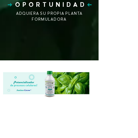
→
OPORTUNIDAD
​←
ADQUIERA SU PROPIA PLANTA
FORMULADORA
CONTÁCTENOS